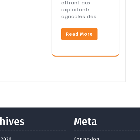
offrant aux
exploitants
agricoles des…
Read More
hives
Meta
t 2026
Connexion