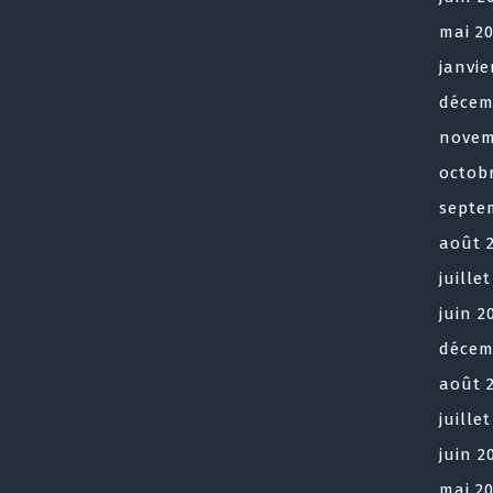
mai 2
janvie
décem
novem
octob
septe
août 
juille
juin 2
décem
août 
juille
juin 2
mai 2