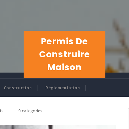
Permis De
Construire
Maison
Construction
Règlementation
ts
0 categories