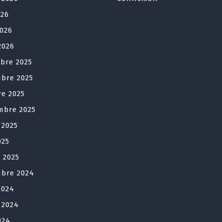
026
2026
2026
bre 2025
bre 2025
re 2025
mbre 2025
t 2025
025
r 2025
bre 2024
2024
t 2024
024