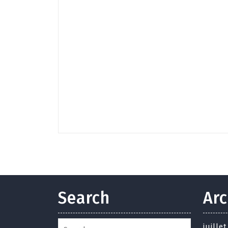
Search
Arc
juille