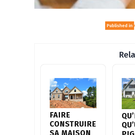
Navigation
Published in
de
l’article
Rel
FAIRE
QU’
CONSTRUIRE
QU
SA MAISON
PI