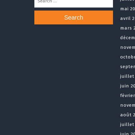
mai 2
Search
avril 
mars 
décem
novem
octob
septe
juille
juin 2
févrie
novem
août 
juille
juin 2