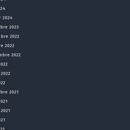
024
r 2024
bre 2023
bre 2022
re 2022
mbre 2022
2022
t 2022
022
bre 2021
2021
t 2021
021
021