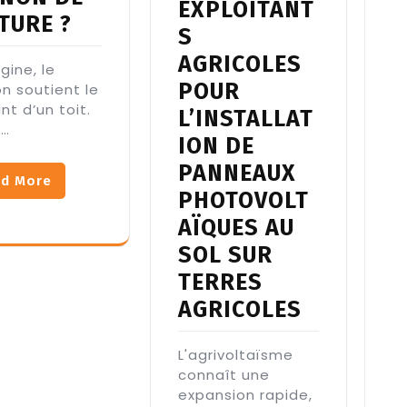
EXPLOITANT
TURE ?
S
AGRICOLES
igine, le
POUR
n soutient le
nt d’un toit.
L’INSTALLAT
t…
ION DE
PANNEAUX
d More
PHOTOVOLT
AÏQUES AU
SOL SUR
TERRES
AGRICOLES
L'agrivoltaïsme
connaît une
expansion rapide,