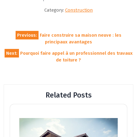
Category:
Construction
Navigation
Previous:
Faire construire sa maison neuve : les
de
principaux avantages
l’article
Next:
Pourquoi faire appel à un professionnel des travaux
de toiture ?
Related Posts