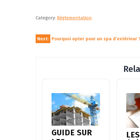
Category:
Règlementation
Navigation
Next:
Pourquoi opter pour un spa d’extérieur 
de
l’article
Rel
GUIDE SUR
LE