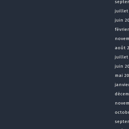
septe
juille
juin 2
févrie
novem
août 
juille
juin 2
mai 2
janvie
décem
novem
octob
septe