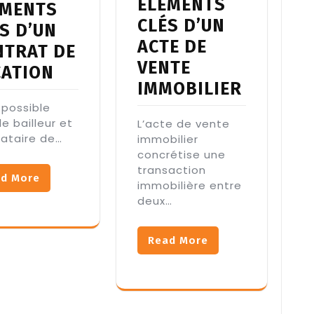
ÉLÉMENTS
ÉMENTS
CLÉS D’UN
S D’UN
ACTE DE
NTRAT DE
VENTE
CATION
IMMOBILIER
t possible
le bailleur et
L’acte de vente
cataire de…
immobilier
concrétise une
transaction
d More
immobilière entre
deux…
Read More