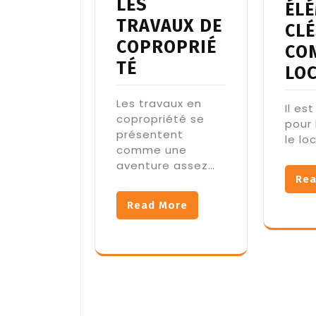
LES
ÉL
TRAVAUX DE
CLÉ
COPROPRIÉ
CO
TÉ
LO
Les travaux en
Il es
copropriété se
pour 
présentent
le lo
comme une
aventure assez…
Rea
Read More