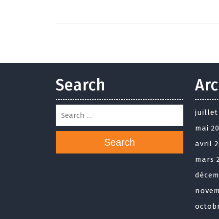
Search
Arc
juille
mai 2
Search
avril 
mars 
décem
novem
octob