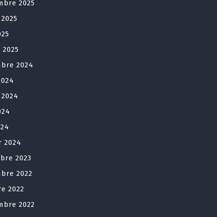
mbre 2025
t 2025
025
r 2025
bre 2024
2024
t 2024
024
024
r 2024
bre 2023
bre 2022
re 2022
mbre 2022