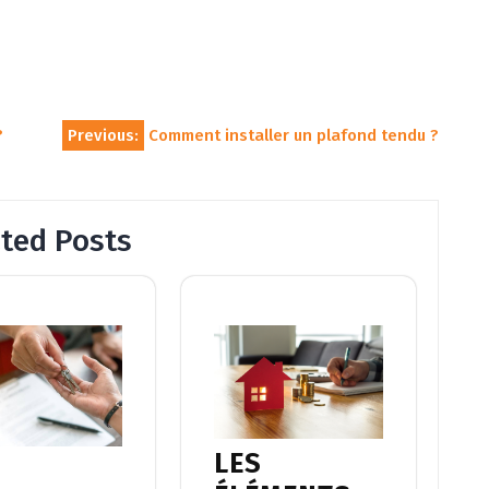
?
Previous:
Comment installer un plafond tendu ?
ated Posts
LES
S