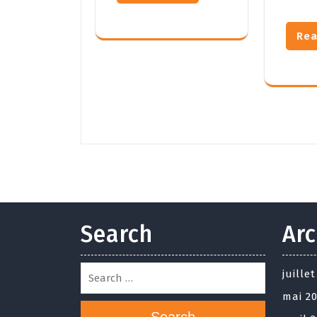
Rea
Search
Arc
juille
mai 2
Search