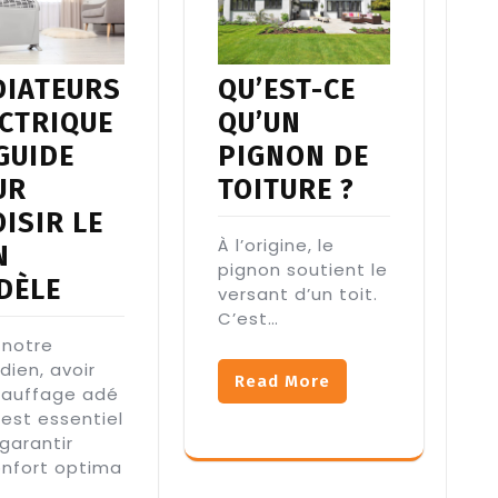
QU’EST-CE
DIATEURS
QU’UN
ECTRIQUE
PIGNON DE
 GUIDE
TOITURE ?
UR
ISIR LE
À l’origine, le
N
pignon soutient le
DÈLE
versant d’un toit.
C’est…
 notre
dien, avoir
Read More
hauffage adé
est essentiel
garantir
onfort optima