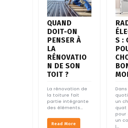
QUAND
RA
DOIT-ON
ÉL
PENSER À
S :
LA
PO
RÉNOVATIO
CHO
N DE SON
BO
TOIT ?
MO
La rénovation de
Dans
la toiture fait
quoti
partie intégrante
un c
des éléments…
quat 
pour 
un c
Read More
l…