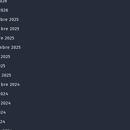
2026
2026
bre 2025
bre 2025
re 2025
mbre 2025
t 2025
025
r 2025
bre 2024
2024
t 2024
024
024