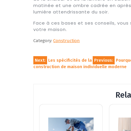
matinée et une ombre cadrée en après-m
lumière attendrissante du soir.
Face à ces bases et ses conseils, vous 
votre maison.
Category:
Construction
Navigation
Next:
Les spécificités de la
Previous:
Pourquo
construction de maison individuelle moderne
de
l’article
Rel