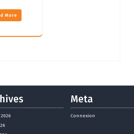
d More
hives
Meta
t 2026
Connexion
026