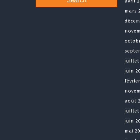
avril 
mars 
décem
novem
octob
septe
juille
juin 2
févrie
novem
août 
juille
juin 2
mai 2