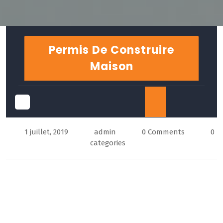
Skip
to
Permis De Construire
content
Maison
Open
1 juillet, 2019
admin
0 Comments
0
Button
categories