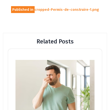
Navigation
Published in
cropped-Permis-de-construire-1.png
de
l’article
Related Posts