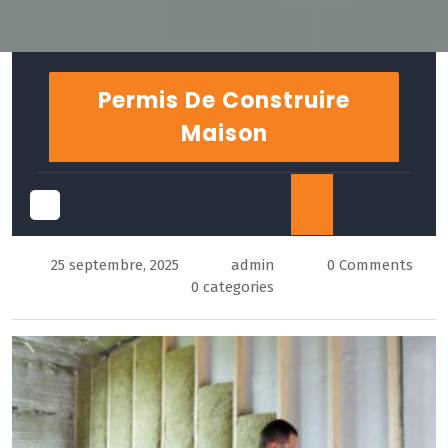
Skip
to
Permis De Construire
content
Maison
Open
25 septembre, 2025
admin
0 Comments
Button
0 categories