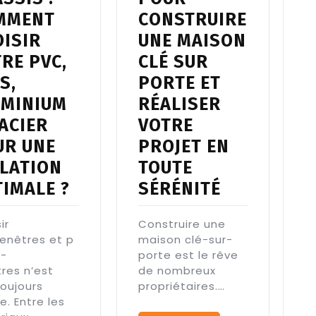
MMENT
CONSTRUIRE
OISIR
UNE MAISON
RE PVC,
CLÉ SUR
S,
PORTE ET
UMINIUM
RÉALISER
ACIER
VOTRE
UR UNE
PROJET EN
OLATION
TOUTE
IMALE ?
SÉRÉNITÉ
ir
Construire une
fenêtres et p
maison clé-sur-
s-
porte est le rêve
res n’est
de nombreux
toujours
propriétaires.…
e. Entre les