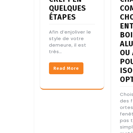
QUELQUES
CO
ÉTAPES
CH
ENT
Afin d’enjoliver le
BOI
style de votre
AL
demeure, il est
très…
OU 
PO
Read More
IS
OPT
Chois
des 
orte
fenêt
pas 
simpl