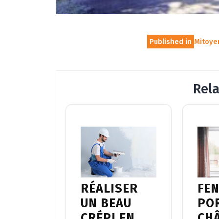
Navigation
Published in
Mitoyen
de
l’article
Rel
RÉALISER
FEN
UN BEAU
PO
CRÉPI EN
CHÂ