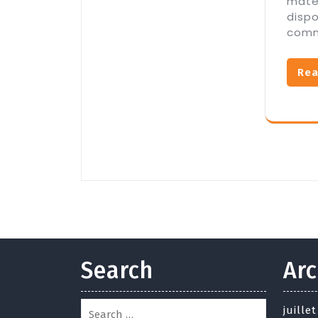
maté
dispo
com
Rea
Search
Arc
juille