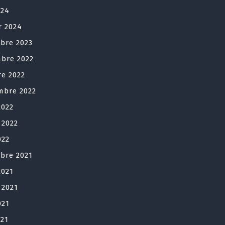
024
r 2024
bre 2023
bre 2022
re 2022
mbre 2022
2022
t 2022
022
bre 2021
2021
t 2021
021
021