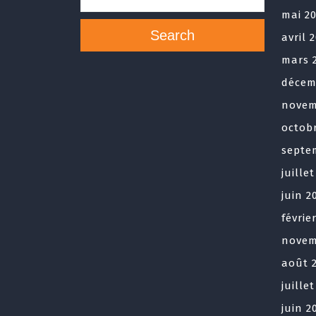
mai 2
Search
avril 
mars 
décem
novem
octob
septe
juille
juin 2
févrie
novem
août 
juille
juin 2