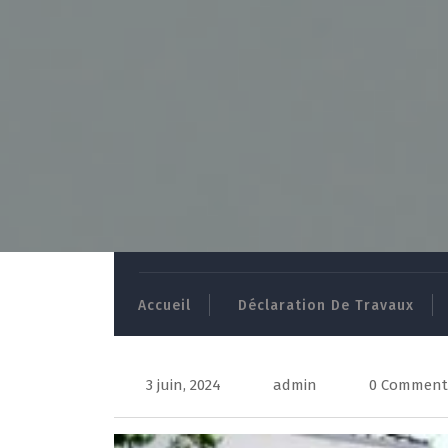
Skip
to
Accueil
Déclaration De Travaux
content
3 juin, 2024
admin
0 Comment