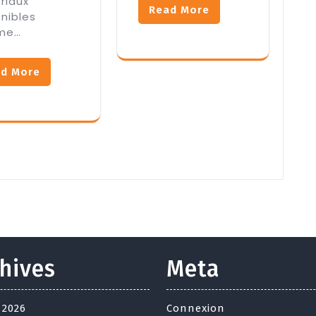
riaux
Read More
nibles
me…
d More
hives
Meta
t 2026
Connexion