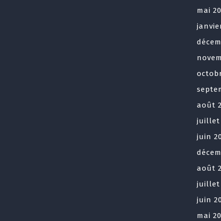
mai 2
janvie
décem
novem
octob
septe
août 
juille
juin 2
décem
août 
juille
juin 2
mai 2