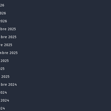
026
2026
2026
bre 2025
bre 2025
re 2025
mbre 2025
t 2025
025
r 2025
bre 2024
2024
t 2024
024