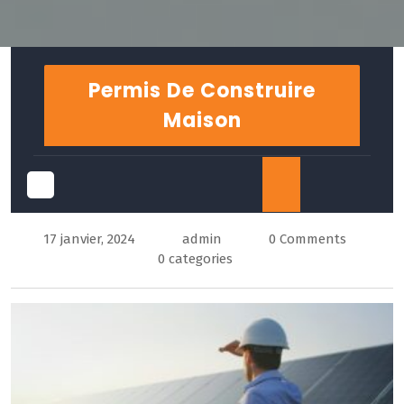
Skip
to
Permis De Construire
content
Maison
Open
17 janvier, 2024
admin
0 Comments
Button
0 categories