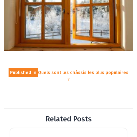
Navigation
Published in
Quels sont les châssis les plus populaires
de
?
l’article
Related Posts